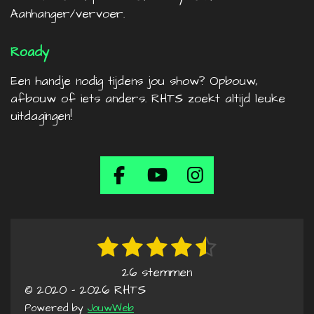
Aanhanger/vervoer.
Roady
Een handje nodig tijdens jou show? Opbouw,
afbouw of iets anders. RHTS zoekt altijd leuke
uitdagingen!
F
Y
I
a
o
n
c
u
s
e
T
t
1
2
3
4
5
R
S
b
u
a
t
a
s
s
s
s
s
o
b
g
26 stemmen
e
t
t
t
t
t
t
© 2020 - 2026 RHTS
o
e
r
m
i
e
e
e
e
e
k
a
Powered by
JouwWeb
m
n