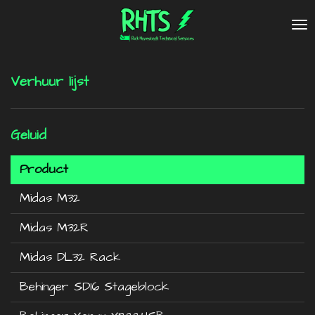
Ga
direct
naar
de
Verhuur lijst
hoofdinhoud
Geluid
Product
Midas M32
Midas M32R
Midas DL32 Rack
Behinger SD16 Stageblock