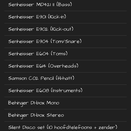
Senheisser MD421 II (Bass)
Senheisser E901 (Kick-in)
Senheisser E902 (Kick-out)
Senheisser E904 (Tom/Snare)
Senheisser E604 (Toms)
Senheisser E614 (Overheads)
Samson C02 Pencil (Hi-hatt)
Senheisser E608 (Instruments)
Behinger DI-box Mono
Behinger DI-box Stereo
Silent Disco set (10 hoofdtelefoons + zender)