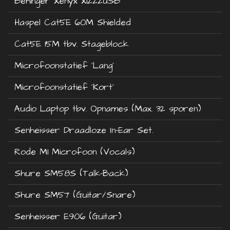
Behinger Xenyx X1222USB
Haspel Cat5E 60M Shielded
Cat5E 15M tbv. Stageblock
Microfoonstatief 'Lang'
Microfoonstatief 'Kort'
Audio Laptop tbv. Opnames (Max. 32 sporen)
Senheisser Draadloze In-Ear Set.
Rode M1 Microfoon (Vocals)
Shure SM58S (Talk-Back)
Shure SM57 (Guitar/Snare)
Senheisser E906 (Guitar)