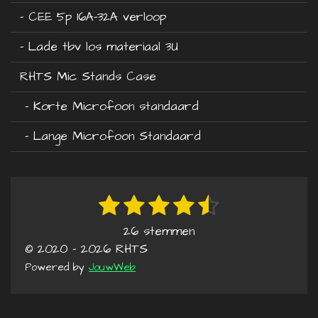
- CEE 5p 16A-32A verloop
- Lade tbv los materiaal 3U
RHTS Mic Stands Case
- Korte Microfoon standaard
- Lange Microfoon Standaard
1
2
3
4
5
R
S
t
a
s
s
s
s
s
26 stemmen
e
t
t
t
t
t
t
© 2020 - 2026 RHTS
m
i
e
e
e
e
e
Powered by
JouwWeb
m
n
e
r
r
r
r
r
g
n
: